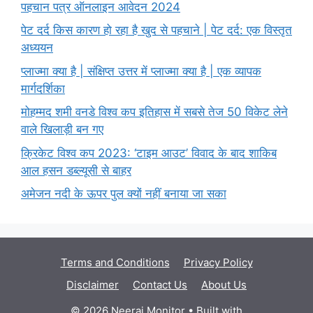
पहचान पत्र ऑनलाइन आवेदन 2024
पेट दर्द किस कारण हो रहा है खुद से पहचाने | पेट दर्द: एक विस्तृत
अध्ययन
प्लाज्मा क्या है | संक्षिप्त उत्तर में प्लाज्मा क्या है | एक व्यापक
मार्गदर्शिका
मोहम्मद शमी वनडे विश्व कप इतिहास में सबसे तेज 50 विकेट लेने
वाले खिलाड़ी बन गए
क्रिकेट विश्व कप 2023: ‘टाइम आउट’ विवाद के बाद शाकिब
आल हसन डब्ल्यूसी से बाहर
अमेजन नदी के ऊपर पुल क्यों नहीं बनाया जा सका
Terms and Conditions
Privacy Policy
Disclaimer
Contact Us
About Us
© 2026 Neeraj Monitor
• Built with